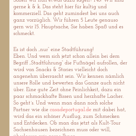
Sollen wir nun etwas dazu sagen? Nö! Wir sind
gerne k & k. Das steht hier für kultig und
kommerziell. Das geht zumindest bei uns auch
ganz vorzüglich. Wir führen 5 Leute genauso
gern wir 15. Hauptsache, Sie haben Spaß und es
schmeckt.
Es ist doch „nur“ eine Stadtführung!
Eben. Und wem sich jetzt schon allein bei dem
Begriff „Stadtführung“ die Fußnägel aufrollen, der
wird von Snacks & Stories vielleicht doch
angenehm überrascht sein. Wir kennen nämlich
unsere Rolle und bewerten das Ganze auch nicht
über. Eine gute Zeit ohne Peinlichkeit, dazu ein
paar schmackhafte Bissen und herzhafte Lacher.
So geht´s. Und wenn man dann noch solche
Partner wie die
casadeportugal.de
mit dabei hat,
wird das ein schöner Ausflug, zum Schmecken
und Entdecken. Ob man das jetzt als Kult-Tour
Sachsenhausen bezeichnen muss oder will,