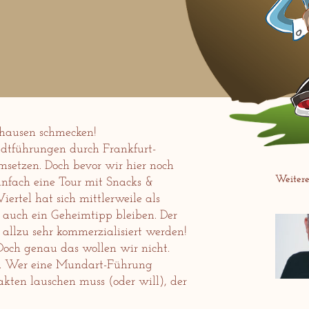
hausen schmecken!
adtführungen durch Frankfurt-
msetzen. Doch bevor wir hier noch
Weitere 
nfach eine Tour mit Snacks &
ertel hat sich mittlerweile als
s auch ein Geheimtipp bleiben. Der
 allzu sehr kommerzialisiert werden!
 Doch genau das wollen wir nicht.
nkt. Wer eine Mundart-Führung
akten lauschen muss (oder will), der