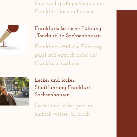
Und weil spaßiger Genuss in
Frankfurt-Sachsenhausen
Frankfurts köstliche Führung:
„Tourlaub“ in Sachsenhausen
Frankfurts köstliche Führung
passt sich einfach nicht an!
Frankfurts köstliche
Lecker und locker:
Stadtführung Frankfurt-
Sachsenhausen.
Lecker und locker geht es
einfach weiter. Ja, ja ich