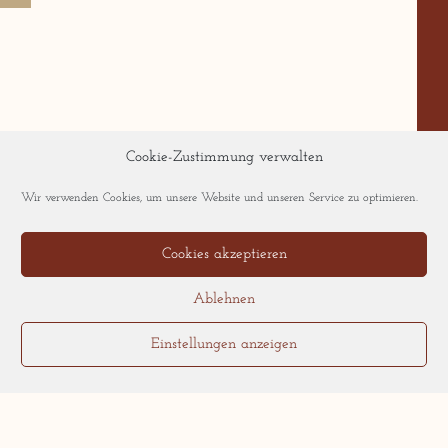
Weitere Stories:
Cookie-Zustimmung verwalten
Wir verwenden Cookies, um unsere Website und unseren Service zu optimieren.
Spaßiger Genuss in Frankfurt-
Sachsenhausen: Snacks &
Stories!
Cookies akzeptieren
Spaßiger Genuss in Frankfurt-
Ablehnen
Sachsenhausen! Und weil
spaßiger Genuss in Frankfurt-
Einstellungen anzeigen
Sachsenhausen
Frankfurts köstliche Führung:
„Tourlaub“ in Sachsenhausen