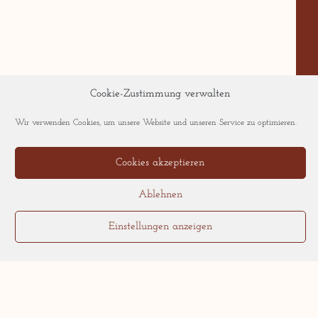
Cookie-Zustimmung verwalten
Weitere Stories:
Wir verwenden Cookies, um unsere Website und unseren Service zu optimieren.
Spaßiger Genuss in Frankfurt-
Cookies akzeptieren
Sachsenhausen: Snacks &
Stories!
Ablehnen
Spaßiger Genuss in Frankfurt-
Einstellungen anzeigen
Sachsenhausen! Und weil
spaßiger Genuss in Frankfurt-
Sachsenhausen
Frankfurts köstliche Führung:
„Tourlaub“ in Sachsenhausen