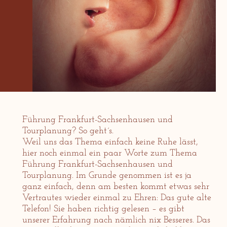
Führung Frankfurt-Sachsenhausen und
Tourplanung? So geht´s.
Weil uns das Thema einfach keine Ruhe lässt,
hier noch einmal ein paar Worte zum Thema
Führung Frankfurt-Sachsenhausen und
Tourplanung. Im Grunde genommen ist es ja
ganz einfach, denn am besten kommt etwas sehr
Vertrautes wieder einmal zu Ehren: Das gute alte
Telefon! Sie haben richtig gelesen – es gibt
unserer Erfahrung nach nämlich nix Besseres. Das