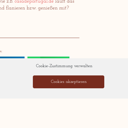
ie z.B.
casadeportugal.de
laüft das
nd flanieren bzw. genießen mit?
n:
LinkedIn
WhatsApp
Cookie-Zustimmung verwalten
Cookies akzeptieren