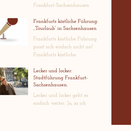
Frankfurt-Sachsenhausen
Frankfurts köstliche Führung:
„Tourlaub“ in Sachsenhausen
Frankfurts köstliche Führung
passt sich einfach nicht an!
Frankfurts köstliche
Lecker und locker:
Stadtführung Frankfurt-
Sachsenhausen.
Lecker und locker geht es
einfach weiter. Ja, ja ich