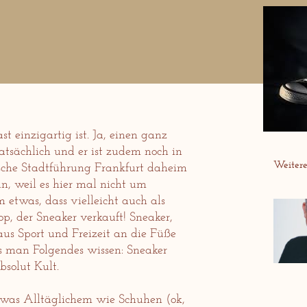
 einzigartig ist. Ja, einen ganz
atsächlich und er ist zudem noch in
Weitere 
ische Stadtführung Frankfurt daheim
in, weil es hier mal nicht um
m etwas, dass vielleicht auch als
op, der Sneaker verkauft! Sneaker,
aus Sport und Freizeit an die Füße
 man Folgendes wissen: Sneaker
bsolut Kult.
etwas Alltäglichem wie Schuhen (ok,