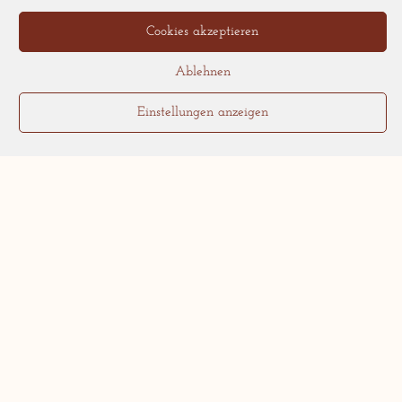
Cookies akzeptieren
Spaßiger Genuss in Frankfurt-
Ablehnen
Sachsenhausen: Snacks &
Stories!
Einstellungen anzeigen
Spaßiger Genuss in Frankfurt-
Sachsenhausen! Und weil
spaßiger Genuss in Frankfurt-
Sachsenhausen
Frankfurts köstliche Führung:
„Tourlaub“ in Sachsenhausen
Frankfurts köstliche Führung
passt sich einfach nicht an!
Frankfurts köstliche
Lecker und locker: Stadtführung
Frankfurt-Sachsenhausen.